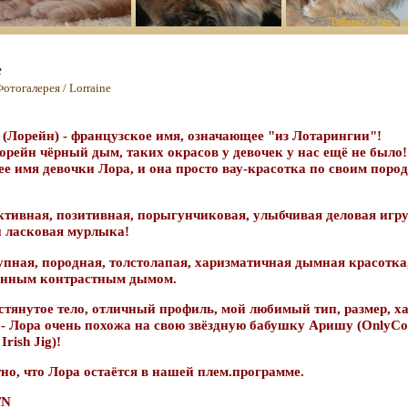
e
Фотогалерея
/
Lorraine
 (Лорейн) -
французское имя, означающее "из Лотарингии"!
орейн чёрный дым, таких окрасов у девочек у нас ещё не было!
е имя девочки Лора, и она просто вау-красотка по своим пор
!
ктивная, позитивная, порыгунчиковая, улыбчивая деловая игру
и ласковая мурлыка!
упная, породная, толстолапая, харизматичная дымная красотка,
енным контрастным дымом.
стянутое тело, отличный профиль, мой любимый тип, размер, х
 - Лора очень похожа на свою звёздную бабушку Аришу (OnlyC
Irish Jig)!
но, что Лора остаётся в нашей плем.программе.
/N