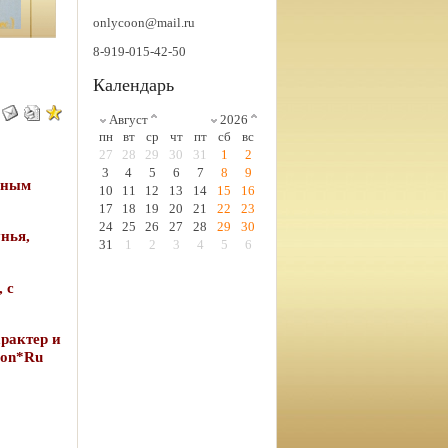
onlycoon@mail.ru
8-919-015-42-50
Календарь
Август
2026
пн
вт
ср
чт
пт
сб
вс
27
28
29
30
31
1
2
3
4
5
6
7
8
9
одным
10
11
12
13
14
15
16
17
18
19
20
21
22
23
24
25
26
27
28
29
30
нья,
31
1
2
3
4
5
6
 с
арактер и
oon*Ru