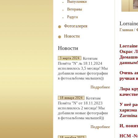
Выпускники
Ветераны
Радуга
Lorrain
Фотогалерея
Главная
/
Новости
Lorraine
Новости
Окрас Л
Домашне
Котятам
3 марта 2024
данным
Помёта "N" ль 18.11.2024
исполнилось 3,5 месяца! Мы
Очень а
добавили новые фотографии
ручная 
в фотоальбомы малышек))
Подробнее
Лора кр
качеств
Котятам
18 января 2024
Помёта "N" от 18.11.2023
У неё ра
исполнилось 2 месяца! Мы
харизма
добавили новые фотографии
Zarmina 
в фотоальбомы малышей))
И, понят
Подробнее
НСМ -N
18 декабря 2023