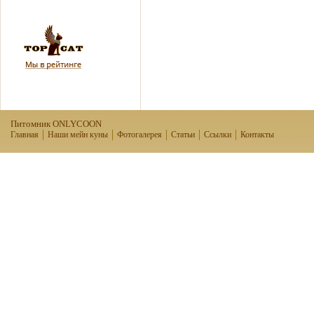
Питомник ONLYCOON
Главная
Наши мейн куны
Фотогалерея
Статьи
Ссылки
Контакты