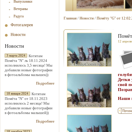
Выпускники
Ветераны
Радуга
Главная
/
Новости
/
Помёту "G" от 12.02.
Фотогалерея
Новости
Помёт
12 апреля
Новости
Котятам
3 марта 2024
Помёта "N" ль 18.11.2024
исполнилось 3,5 месяца! Мы
добавили новые фотографии
голубя
в фотоальбомы малышек))
Детки 
Подробнее
свой п
Позрав
Котятам
18 января 2024
Наши 
Помёта "N" от 18.11.2023
исполнилось 2 месяца! Мы
добавили новые фотографии
Преды
в фотоальбомы малышей))
Подробнее
18 декабря 2023