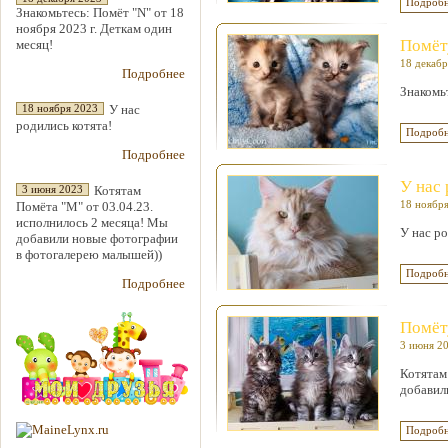
Подробн
Знакомьтесь: Помёт "N" от 18
ноября 2023 г. Деткам один
Помёту
месяц!
18 декабр
Подробнее
Знакомьт
У нас
18 ноября 2023
родились котята!
Подробн
Подробнее
У нас 
Котятам
3 июня 2023
Помёта "М" от 03.04.23.
18 ноябр
исполнилось 2 месяца! Мы
У нас ро
добавили новые фотографии
в фотогалерею малышей))
Подробн
Подробнее
Помёту
3 июня 2
Котятам
добавил
Подробн