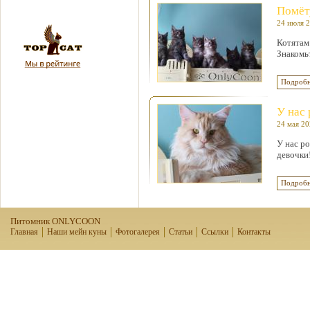
Помёту
24 июля 
Котятам 
Знакомь
Подробн
У нас 
24 мая 2
У нас р
девочки
Подробн
Питомник ONLYCOON
Главная
Наши мейн куны
Фотогалерея
Статьи
Ссылки
Контакты