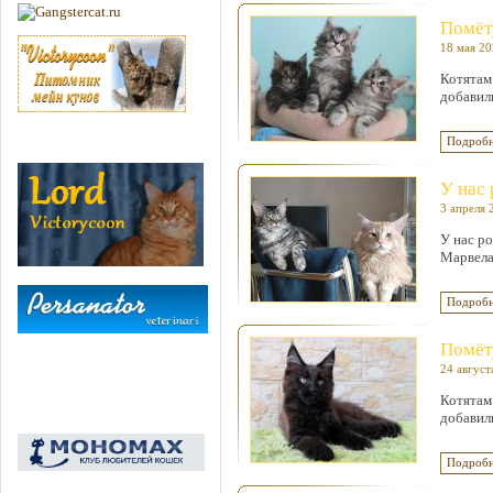
Помёту
18 мая 2
Котятам
добавил
Подробн
У нас 
3 апреля 
У нас р
Марвела
Подробн
Помёту
24 август
Котятам
добавил
Подробн