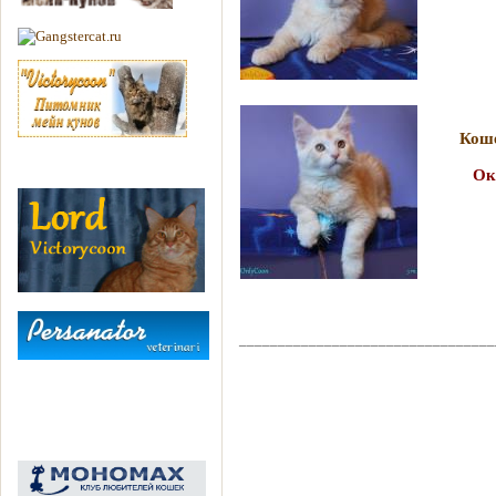
ds
г. М
Коше
Окрас:
г. И
_________________________________