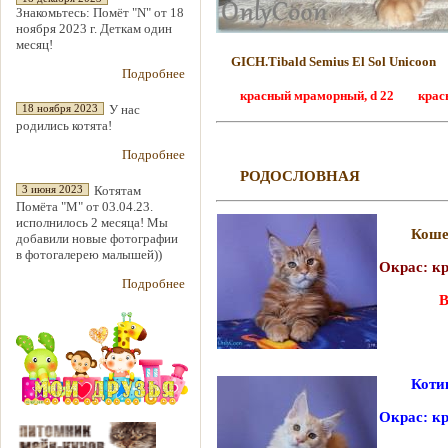
Знакомьтесь: Помёт "N" от 18
ноября 2023 г. Деткам один
месяц!
GICH.Tibald Semius El Sol Unicoon
Подробнее
красный мраморный, d 22 красный
У нас
18 ноября 2023
родились котята!
Подробнее
РОДОСЛОВНАЯ
Котятам
3 июня 2023
Помёта "М" от 03.04.23.
исполнилось 2 месяца! Мы
Коше
добавили новые фотографии
в фотогалерею малышей))
Окрас: к
Подробнее
В
г. И
Котик
Окрас: к