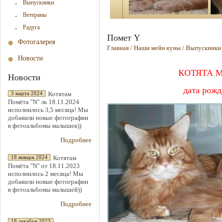
Выпускники
Ветераны
Радуга
Помет Y
Фотогалерея
Главная
/
Наши мейн куны
/
Выпускники
Новости
КОТЯТА М
Новости
дата рожд
Котятам
3 марта 2024
Помёта "N" ль 18.11.2024
исполнилось 3,5 месяца! Мы
добавили новые фотографии
в фотоальбомы малышек))
Подробнее
Котятам
18 января 2024
Помёта "N" от 18.11.2023
исполнилось 2 месяца! Мы
добавили новые фотографии
в фотоальбомы малышей))
Подробнее
18 декабря 2023