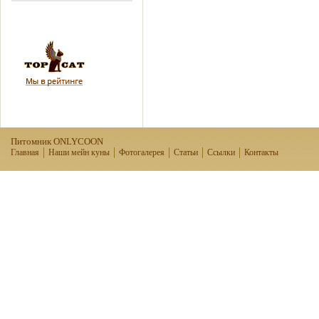
Питомник ONLYCOON
Главная
Наши мейн куны
Фотогалерея
Статьи
Ссылки
Контакты